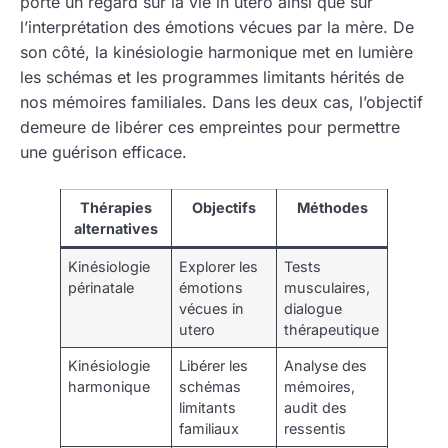
porte un regard sur la vie in utero ainsi que sur
l’interprétation des émotions vécues par la mère. De
son côté, la kinésiologie harmonique met en lumière
les schémas et les programmes limitants hérités de
nos mémoires familiales. Dans les deux cas, l’objectif
demeure de libérer ces empreintes pour permettre
une guérison efficace.
Thérapies
Objectifs
Méthodes
alternatives
Kinésiologie
Explorer les
Tests
périnatale
émotions
musculaires,
vécues in
dialogue
utero
thérapeutique
Kinésiologie
Libérer les
Analyse des
harmonique
schémas
mémoires,
limitants
audit des
familiaux
ressentis